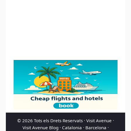
© 2026 Tots els Drets Reservats ·
Visit Avenue
·
Visit Avenue Blog
·
Catalonia
·
Barcelona
·