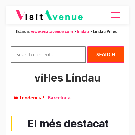
Estàs a:
www.visitavenue.com
>
lindau
> Lindau Villes
vil·les Lindau
❤️ Tendència!
Barcelona
El més destacat