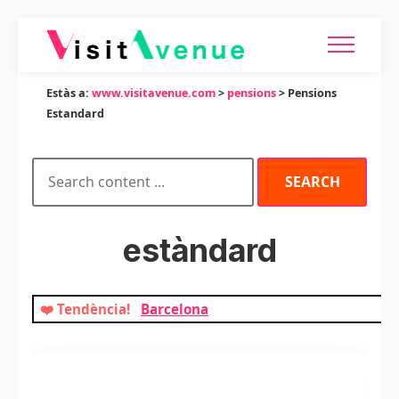
Estàs a:
www.visitavenue.com
>
pensions
> Pensions
Estandard
estàndard
❤️ Tendència!
Barcelona