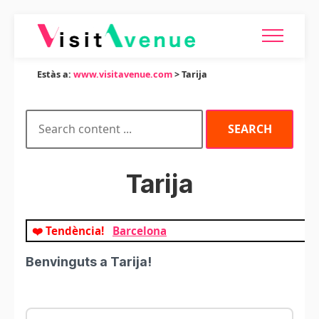
Estàs a:
www.visitavenue.com
> Tarija
Tarija
❤️ Tendència!
Barcelona
Benvinguts a Tarija!