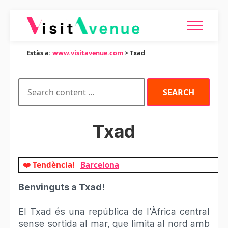
Estàs a:
www.visitavenue.com
> Txad
Txad
❤️ Tendència!
Barcelona
Benvinguts a Txad!
El Txad és una república de l'Àfrica central
sense sortida al mar, que limita al nord amb