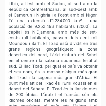
Líbia, a l'est amb el Sudan, al sud amb la
República Centreafricana, al sud-oest amb
el Camerun i Nigèria i a l'oest amb el Níger.
Té una extensió d'1.284.000 km² i una
població de 9.253.493 habitants (2003). La
capital és N'Djamena, amb més de set-
cents mil habitants, passen dels cent mil
Moundou i Sarh. El Txad està dividit en tres
grans regions geogràfiques: la zona
desèrtica del nord, l'àrid cinturó del Sahel
en el centre i la sabana sudanesa fèrtil al
sud. El llac Txad, pel qual el país va obtenir
el seu nom, és la massa d'aigua més gran
del Txad i la segona més gran d'Àfrica. El
punt més alt del Txad és l'Emi Koussi en el
desert del Sàhara. El Txad és la llar de més
de 200 ètnies. L'àrab i el francès són els
idiomes oficials, mentre les religions amb
més seguidors al país són l'islam i el