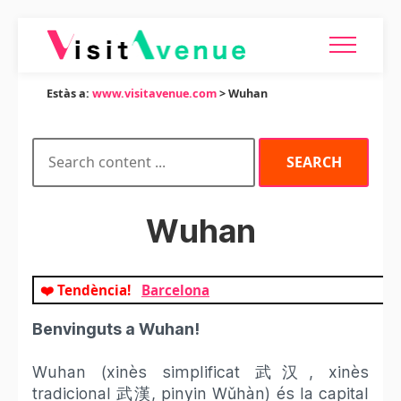
Estàs a:
www.visitavenue.com
> Wuhan
Wuhan
❤️ Tendència!
Barcelona
Benvinguts a Wuhan!
Wuhan (xinès simplificat 武汉, xinès
tradicional 武漢, pinyin Wǔhàn) és la capital