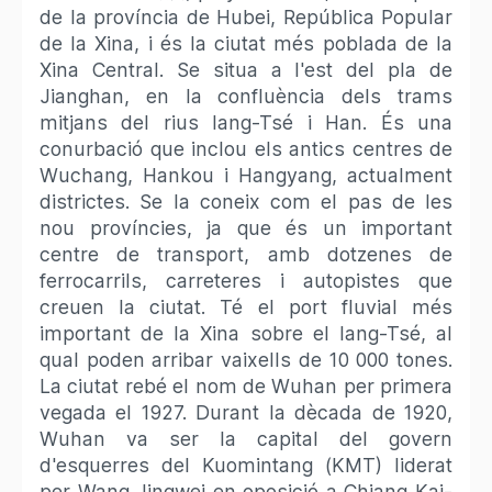
de la província de Hubei, República Popular
de la Xina, i és la ciutat més poblada de la
Xina Central. Se situa a l'est del pla de
Jianghan, en la confluència dels trams
mitjans del rius Iang-Tsé i Han. És una
conurbació que inclou els antics centres de
Wuchang, Hankou i Hangyang, actualment
districtes. Se la coneix com el pas de les
nou províncies, ja que és un important
centre de transport, amb dotzenes de
ferrocarrils, carreteres i autopistes que
creuen la ciutat. Té el port fluvial més
important de la Xina sobre el Iang-Tsé, al
qual poden arribar vaixells de 10 000 tones.
La ciutat rebé el nom de Wuhan per primera
vegada el 1927. Durant la dècada de 1920,
Wuhan va ser la capital del govern
d'esquerres del Kuomintang (KMT) liderat
per Wang Jingwei en oposició a Chiang Kai-