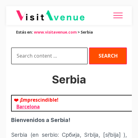
Estás en:
www.visitavenue.com
> Serbia
Serbia
❤️ ¡Imprescindible!
Barcelona
Bienvenidos a Serbia!
Serbia​ (en serbio: Србија, Srbija, [sř̩bija] ),